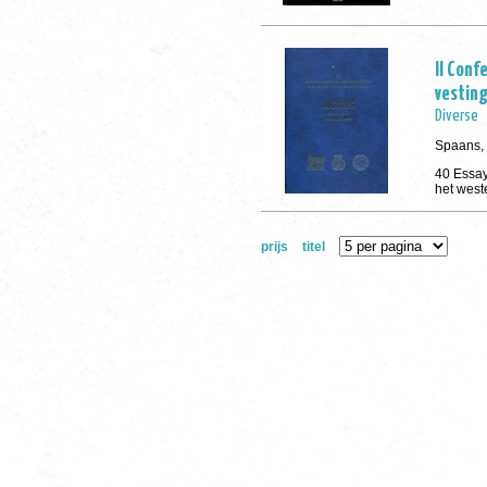
II Con
vestin
Diverse
Spaans, 
40 Essay
het west
prijs
titel