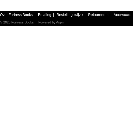
Over Fortress Books
|
Betaling
|
Bestellingswijze
|
Retourneren
|
Voorwaard
© 2026 Fortress Books | Powered by
Aspin