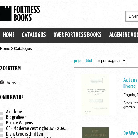
HOME
CATALOGUS
OVER FORTRESS BOOKS
ALGEMENE V
Home
Catalogus
prijs
titel
ZOEKTERM
Actueel
Diverse
Diverse
Engels, 
ONDERWERP
Bevat een
grotten.
Artillerie
Biografieen
Blanke Wapens
CF - Moderne vestingbouw - 20e eeuw
De Wer
Dienstvoorschriften