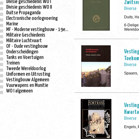
Divisie geschiedenis WO I
Zwitser
Divisie geschiedenis WO II
Diverse
Duitse Propaganda
Duits, H
Electronische oorlogvoering
Marine
6-Delige
MF - Moderne vestingbouw - 19e eeuw
Wereldo
Militaire Geschiedenis
Militaire Luchtvaart
OF - Oude vestingbouw
Vestin
Onderscheidingen
Tanks en Voertuigen
Toekom
Treinen
Diverse
Tweede Wereldoorlog
Spaans,
Uniformen en Uitrusting
Vestingbouw Algemeen
Vuurwapens en Munitie
WO I algemeen
Vesting
Kwartaa
Diverse
Engels, 