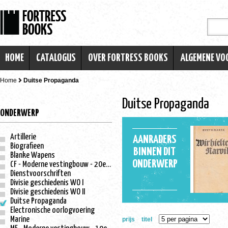
HOME
CATALOGUS
OVER FORTRESS BOOKS
ALGEMENE V
Home
Duitse Propaganda
Duitse Propaganda
ONDERWERP
Artillerie
AANRADERS
Biografieen
BINNEN DIT
Blanke Wapens
ONDERWERP
CF - Moderne vestingbouw - 20e eeuw
Dienstvoorschriften
Divisie geschiedenis WO I
Divisie geschiedenis WO II
Duitse Propaganda
Electronische oorlogvoering
Marine
prijs
titel