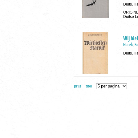
Duits, H
ORIGINE
Duitse L
Wij hie
Marek, Ku
Duits, H
prijs
titel