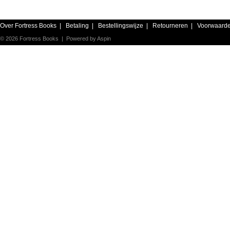
Over Fortress Books
|
Betaling
|
Bestellingswijze
|
Retourneren
|
Voorwaard
© 2026 Fortress Books | Powered by
Aspin