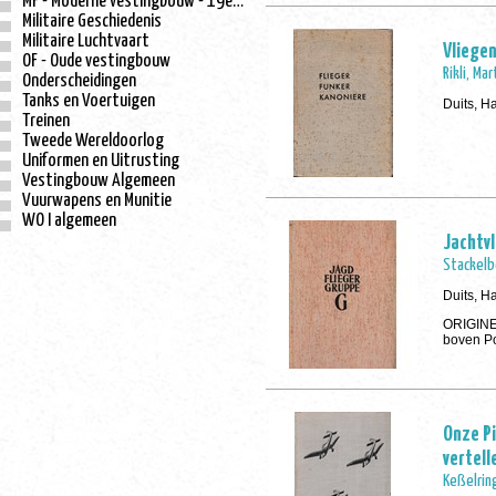
MF - Moderne vestingbouw - 19e eeuw
Militaire Geschiedenis
Militaire Luchtvaart
Vliegen
OF - Oude vestingbouw
Rikli, Mar
Onderscheidingen
Tanks en Voertuigen
Duits, H
Treinen
Tweede Wereldoorlog
Uniformen en Uitrusting
Vestingbouw Algemeen
Vuurwapens en Munitie
WO I algemeen
Jachtvl
Stackelb
Duits, H
ORIGINEE
boven Po
Onze Pi
vertell
Keßelring