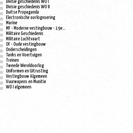
Divisie geschiedenis WO I
Divisie geschiedenis WO II
Duitse Propaganda
Electronische oorlogvoering
Marine
MF - Moderne vestingbouw - 19e eeuw
Militaire Geschiedenis
Militaire Luchtvaart
OF - Oude vestingbouw
Onderscheidingen
Tanks en Voertuigen
Treinen
Tweede Wereldoorlog
Uniformen en Uitrusting
Vestingbouw Algemeen
Vuurwapens en Munitie
WO I algemeen