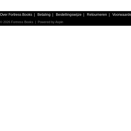
Over Fortress Books
|
Betaling
|
Bestellingswijze
|
Retourneren
|
Voorwaard
© 2026 Fortress Books | Powered by
Aspin