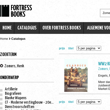
HOME
CATALOGUS
OVER FORTRESS BOOKS
ALGEMENE V
Home
Catalogus
prijs
titel
ZOEKTERM
WW2 Kl
Zomers, Henk
Zomers, 
Engels, 
ONDERWERP
Meer dan
zuidwest
Artillerie
Market 
Biografieen
Blanke Wapens
prijs
titel
CF - Moderne vestingbouw - 20e eeuw
Dienstvoorschriften