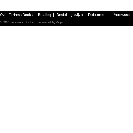
Over Fortress Books
|
Betaling
|
Bestellingswijze
|
Retourneren
|
Voorwaard
© 2026 Fortress Books | Powered by
Aspin