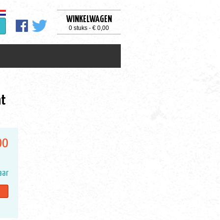
WINKELWAGEN
0 stuks - € 0,00
nt
00
aar