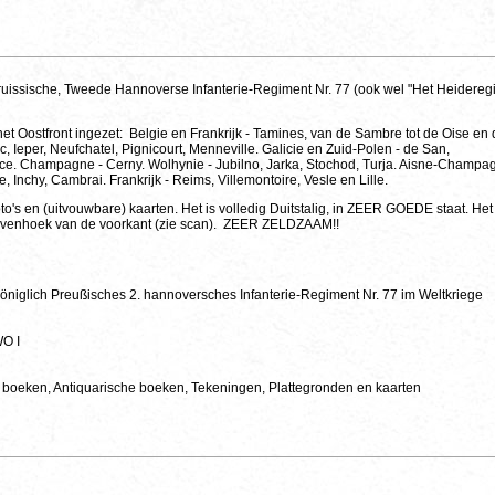
uissische, Tweede Hannoverse Infanterie-Regiment Nr. 77 (ook wel "Het Heidereg
et Oostfront ingezet: Belgie en Frankrijk - Tamines, van de Sambre tot de Oise en
 Ieper, Neufchatel, Pignicourt, Menneville. Galicie en Zuid-Polen - de San,
e. Champagne - Cerny. Wolhynie - Jubilno, Jarka, Stochod, Turja. Aisne-Champa
, Inchy, Cambrai. Frankrijk - Reims, Villemontoire, Vesle en Lille.
to's en (uitvouwbare) kaarten. Het is volledig Duitstalig, in ZEER GOEDE staat. He
r bovenhoek van de voorkant (zie scan). ZEER ZELDZAAM!!
öniglich Preußisches 2. hannoversches Infanterie-Regiment Nr. 77 im Weltkriege
WO I
 boeken, Antiquarische boeken, Tekeningen, Plattegronden en kaarten