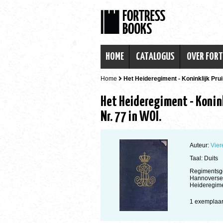
HOME
CATALOGUS
OVER FOR
Home
Het Heideregiment - Koninklijk Pru
Het Heideregiment - Konink
Nr. 77 in WOI.
Auteur:
Vier
Taal: Duits
Regimentsge
Hannoverse 
Heideregime
1 exempla