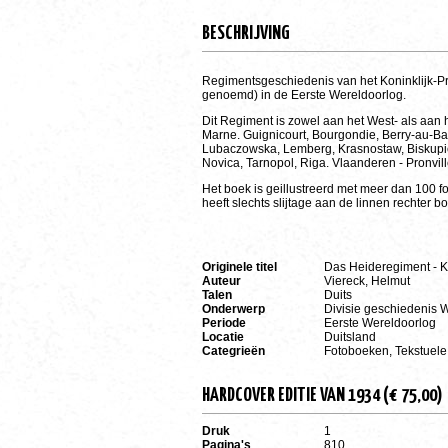
BESCHRIJVING
Regimentsgeschiedenis van het Koninklijk-Pr
genoemd) in de Eerste Wereldoorlog.
Dit Regiment is zowel aan het West- als aan h
Marne. Guignicourt, Bourgondie, Berry-au-Bac,
Lubaczowska, Lemberg, Krasnostaw, Biskupic
Novica, Tarnopol, Riga. Vlaanderen - Pronville
Het boek is geillustreerd met meer dan 100 fo
heeft slechts slijtage aan de linnen rechte
Originele titel
Das Heideregiment - K
Auteur
Viereck, Helmut
Talen
Duits
Onderwerp
Divisie geschiedenis 
Periode
Eerste Wereldoorlog
Locatie
Duitsland
Categrieën
Fotoboeken, Tekstuele
HARDCOVER EDITIE VAN 1934 (€ 75,00)
Druk
1
Pagina's
810