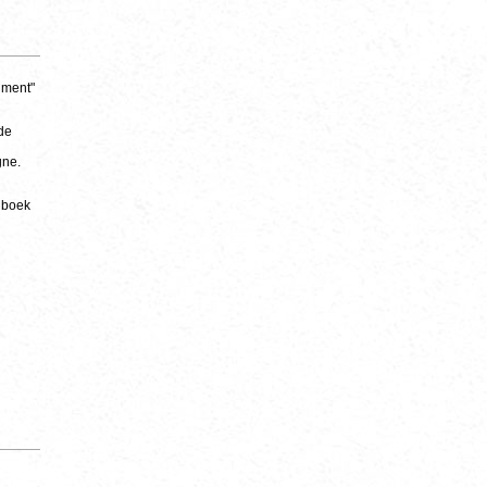
iment"
 de
gne.
t boek