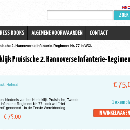
ZOEK
TRESS BOOKS
ALGEMENE VOORWAARDEN
CONTACT
isische 2. Hannoverse Infanterie-Regiment Nr. 77 in WOI.
lijk Pruisische 2. Hannoverse Infanterie-Regime
€ 75,
eck, Helmut
schiedenis van het Koninklijk-Pruisische, Tweede
1 exempl
Infanterie-Regiment Nr. 77 - ook wel "Het
nt" genoemd - in de Eerste Wereldoorlog.
IN WINKELWAGEN
€ 75,00
ar