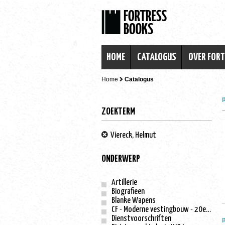
HOME
CATALOGUS
OVER FOR
Home
Catalogus
p
ZOEKTERM
Viereck, Helmut
ONDERWERP
Artillerie
Biografieen
Blanke Wapens
CF - Moderne vestingbouw - 20e eeuw
Dienstvoorschriften
p