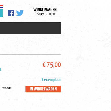
WINKELWAGEN
0 stuks - € 0,00
€ 75,00
I.
1 exemplaar
e, Tweede
IN WINKELWAGEN
.