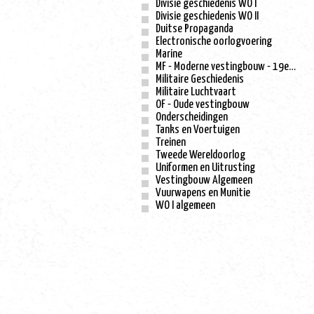
Divisie geschiedenis WO I
Divisie geschiedenis WO II
Duitse Propaganda
Electronische oorlogvoering
Marine
MF - Moderne vestingbouw - 19e eeuw
Militaire Geschiedenis
Militaire Luchtvaart
OF - Oude vestingbouw
Onderscheidingen
Tanks en Voertuigen
Treinen
Tweede Wereldoorlog
Uniformen en Uitrusting
Vestingbouw Algemeen
Vuurwapens en Munitie
WO I algemeen