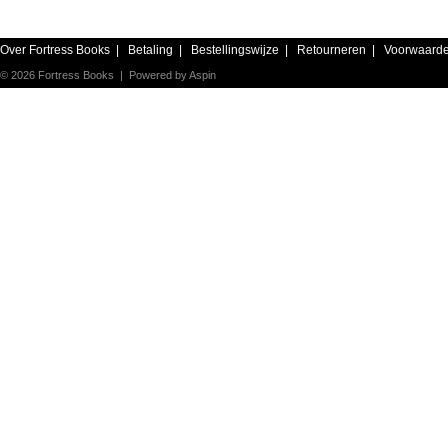
Over Fortress Books
|
Betaling
|
Bestellingswijze
|
Retourneren
|
Voorwaard
© 2026 Fortress Books | Powered by
Aspin