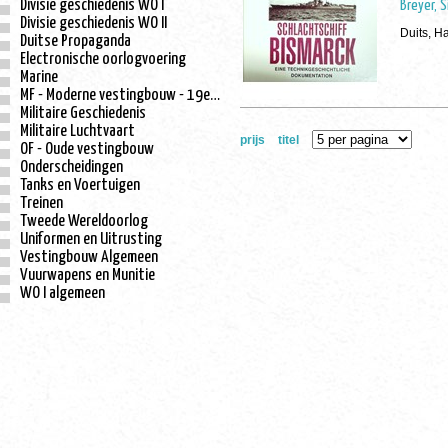
Divisie geschiedenis WO I
Breyer, 
Divisie geschiedenis WO II
Duits, H
Duitse Propaganda
Electronische oorlogvoering
Marine
MF - Moderne vestingbouw - 19e eeuw
Militaire Geschiedenis
Militaire Luchtvaart
prijs
titel
OF - Oude vestingbouw
Onderscheidingen
Tanks en Voertuigen
Treinen
Tweede Wereldoorlog
Uniformen en Uitrusting
Vestingbouw Algemeen
Vuurwapens en Munitie
WO I algemeen