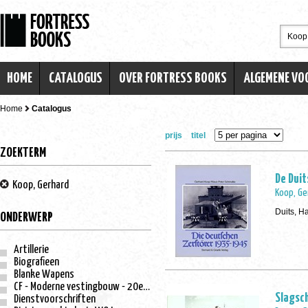
HOME
CATALOGUS
OVER FORTRESS BOOKS
ALGEMENE V
Home
Catalogus
prijs
titel
ZOEKTERM
De Dui
Koop, Gerhard
Koop, Ge
Duits, H
ONDERWERP
Artillerie
Biografieen
Blanke Wapens
CF - Moderne vestingbouw - 20e eeuw
Slagsch
Dienstvoorschriften