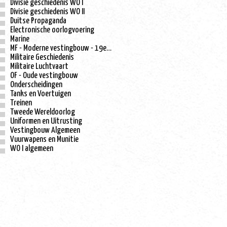
Divisie geschiedenis WO I
Divisie geschiedenis WO II
Duitse Propaganda
Electronische oorlogvoering
Marine
MF - Moderne vestingbouw - 19e eeuw
Militaire Geschiedenis
Militaire Luchtvaart
OF - Oude vestingbouw
Onderscheidingen
Tanks en Voertuigen
Treinen
Tweede Wereldoorlog
Uniformen en Uitrusting
Vestingbouw Algemeen
Vuurwapens en Munitie
WO I algemeen