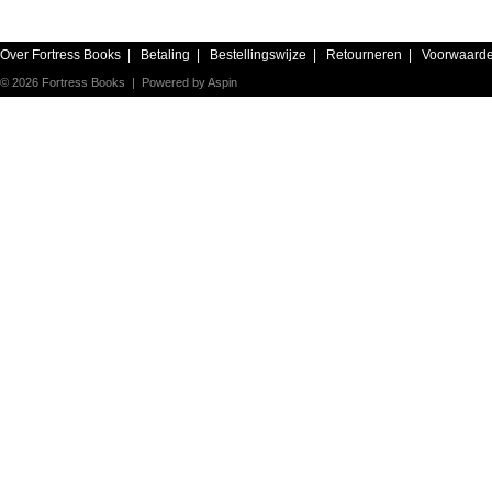
Over Fortress Books
|
Betaling
|
Bestellingswijze
|
Retourneren
|
Voorwaard
© 2026 Fortress Books | Powered by
Aspin