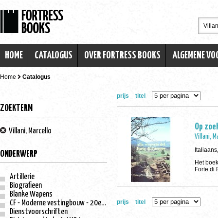
HOME
CATALOGUS
OVER FORTRESS BOOKS
ALGEMENE V
Home
Catalogus
prijs
titel
ZOEKTERM
Op zoek
Villani, Marcello
Villani, M
Italiaan
ONDERWERP
Het boek
Forte di 
Artillerie
Biografieen
Blanke Wapens
prijs
titel
CF - Moderne vestingbouw - 20e eeuw
Dienstvoorschriften