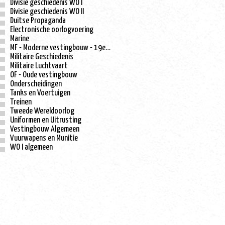
Divisie geschiedenis WO I
Divisie geschiedenis WO II
Duitse Propaganda
Electronische oorlogvoering
Marine
MF - Moderne vestingbouw - 19e eeuw
Militaire Geschiedenis
Militaire Luchtvaart
OF - Oude vestingbouw
Onderscheidingen
Tanks en Voertuigen
Treinen
Tweede Wereldoorlog
Uniformen en Uitrusting
Vestingbouw Algemeen
Vuurwapens en Munitie
WO I algemeen