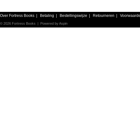
Over Fortress Books
|
Betaling
|
Bestellingswijze
|
Retourneren
|
Voorwaard
© 2026 Fortress Books | Powered by
Aspin