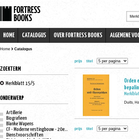
HOME
CATALOGUS
OVER FORTRESS BOOKS
ALGEMENE V
Home
Catalogus
prijs
titel
ZOEKTERM
Orden 
Merklblatt 15/5
bepali
Merklbla
ONDERWERP
Duits, H
Artillerie
Biografieen
Blanke Wapens
prijs
titel
CF - Moderne vestingbouw - 20e eeuw
Dienstvoorschriften