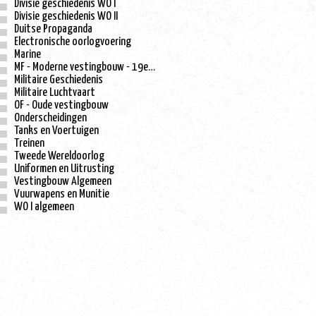
Divisie geschiedenis WO I
Divisie geschiedenis WO II
Duitse Propaganda
Electronische oorlogvoering
Marine
MF - Moderne vestingbouw - 19e eeuw
Militaire Geschiedenis
Militaire Luchtvaart
OF - Oude vestingbouw
Onderscheidingen
Tanks en Voertuigen
Treinen
Tweede Wereldoorlog
Uniformen en Uitrusting
Vestingbouw Algemeen
Vuurwapens en Munitie
WO I algemeen