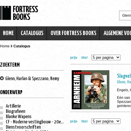
HOME
CATALOGUS
OVER FORTRESS BOOKS
ALGEMENE V
Home
Catalogus
prijs
titel
ZOEKTERM
Slagve
Glenn, Harlan & Spezzano, Remy
Glenn, H
Engels, 
ONDERWERP
Eén van
Spezzan
Artillerie
geintere
Biografieen
Blanke Wapens
prijs
titel
CF - Moderne vestingbouw - 20e eeuw
Dienstvoorschriften