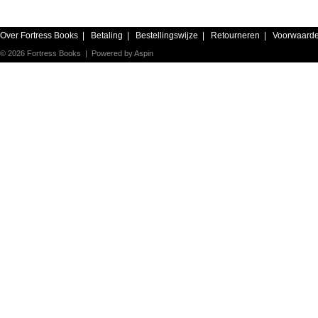
Over Fortress Books
|
Betaling
|
Bestellingswijze
|
Retourneren
|
Voorwaard
© 2026 Fortress Books | Powered by
Aspin