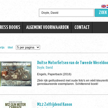
ZOEK
TRESS BOOKS
ALGEMENE VOORWAARDEN
CONTACT
rijs
titel
Duitse Motorfietsen van de Tweede Wereldoo
Doyle, David
Engels, Paperback (2016)
Zéér rijk geillustreerd met oude foto's en véél kleurenf
gerestaureerde exemplaren. Schitterend boek!
M12 Zelfrijdend Kanon