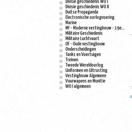
Divisie geschiedenis WO I
Divisie geschiedenis WO II
Duitse Propaganda
Electronische oorlogvoering
Marine
MF - Moderne vestingbouw - 19e eeuw
Militaire Geschiedenis
Militaire Luchtvaart
OF - Oude vestingbouw
Onderscheidingen
Tanks en Voertuigen
Treinen
Tweede Wereldoorlog
Uniformen en Uitrusting
Vestingbouw Algemeen
Vuurwapens en Munitie
WO I algemeen
p