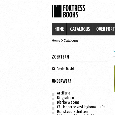
HOME
CATALOGUS
OVER FOR
Home
Catalogus
p
ZOEKTERM
Doyle, David
ONDERWERP
Artillerie
Biografieen
Blanke Wapens
CF - Moderne vestingbouw - 20e eeuw
Dienstvoorschriften