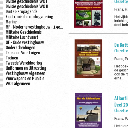
Divisie geschiedenis WO I
Chazette,
Divisie geschiedenis WO II
Frans, H
Duitse Propaganda
Electronische oorlogvoering
Het vijfd
inrichtin
Marine
deel beh
MF - Moderne vestingbouw - 19e eeuw
Militaire Geschiedenis
Militaire Luchtvaart
OF - Oude vestingbouw
De Batt
Onderscheidingen
Chazette,
Tanks en Voertuigen
Treinen
Frans, P
Tweede Wereldoorlog
Het boek
Uniformen en Uitrusting
de gesch
Vestingbouw Algemeen
ook de r
Vuurwapens en Munitie
erna.
WO I algemeen
Atlanti
Deel 20
Chazette,
Frans, P
Het nieu