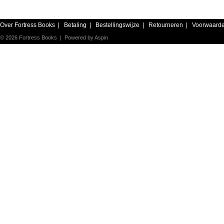
Over Fortress Books
|
Betaling
|
Bestellingswijze
|
Retourneren
|
Voorwaard
© 2026 Fortress Books | Powered by
Aspin