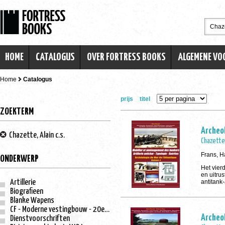
HOME
CATALOGUS
OVER FORTRESS BOOKS
ALGEMENE V
Home
Catalogus
prijs
titel
ZOEKTERM
Archeol
Chazette, Alain c.s.
Chazette,
Frans, H
ONDERWERP
Het vierd
en uitrus
Artillerie
antitank
Biografieen
Blanke Wapens
CF - Moderne vestingbouw - 20e eeuw
Archeol
Dienstvoorschriften