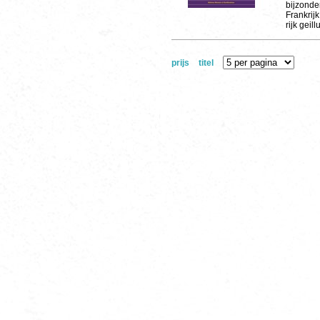
bijzonde
Frankrij
rijk geill
prijs
titel