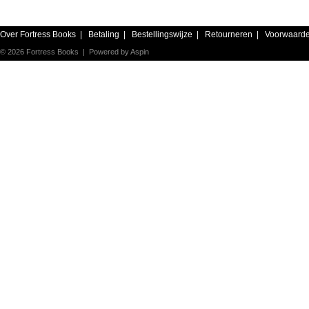
Over Fortress Books
|
Betaling
|
Bestellingswijze
|
Retourneren
|
Voorwaard
© 2026 Fortress Books | Powered by
Aspin