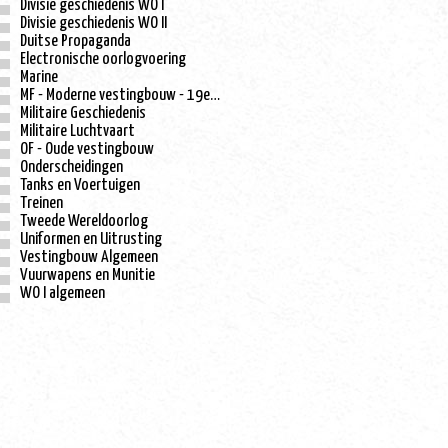
Divisie geschiedenis WO I
Divisie geschiedenis WO II
Duitse Propaganda
Electronische oorlogvoering
Marine
MF - Moderne vestingbouw - 19e eeuw
Militaire Geschiedenis
Militaire Luchtvaart
OF - Oude vestingbouw
Onderscheidingen
Tanks en Voertuigen
Treinen
Tweede Wereldoorlog
Uniformen en Uitrusting
Vestingbouw Algemeen
Vuurwapens en Munitie
WO I algemeen