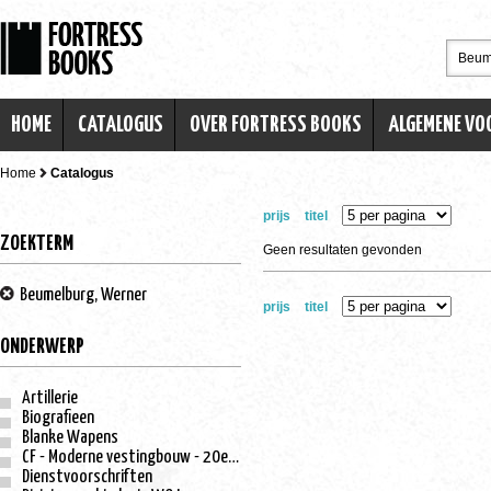
HOME
CATALOGUS
OVER FORTRESS BOOKS
ALGEMENE V
Home
Catalogus
prijs
titel
ZOEKTERM
Geen resultaten gevonden
Beumelburg, Werner
prijs
titel
ONDERWERP
Artillerie
Biografieen
Blanke Wapens
CF - Moderne vestingbouw - 20e eeuw
Dienstvoorschriften