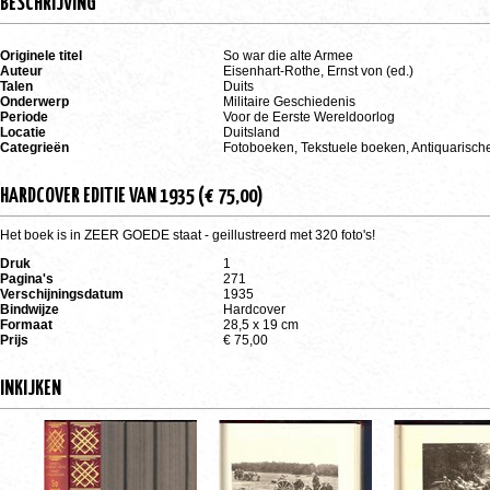
BESCHRIJVING
Originele titel
So war die alte Armee
Auteur
Eisenhart-Rothe, Ernst von (ed.)
Talen
Duits
Onderwerp
Militaire Geschiedenis
Periode
Voor de Eerste Wereldoorlog
Locatie
Duitsland
Categrieën
Fotoboeken, Tekstuele boeken, Antiquarisc
HARDCOVER EDITIE VAN 1935 (€ 75,00)
Het boek is in ZEER GOEDE staat - geillustreerd met 320 foto's!
Druk
1
Pagina's
271
Verschijningsdatum
1935
Bindwijze
Hardcover
Formaat
28,5 x 19 cm
Prijs
€ 75,00
INKIJKEN