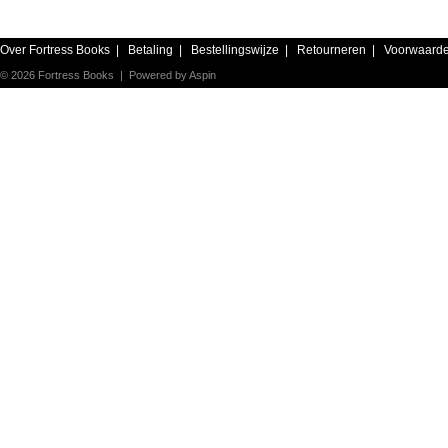
Over Fortress Books
|
Betaling
|
Bestellingswijze
|
Retourneren
|
Voorwaard
© 2026 Fortress Books | Powered by
Aspin