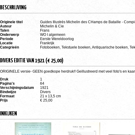
BESCHRIJVING
Originele titel
Guides Illustrés Michelin des CHamps de Bataille - Compi
Auteur
Michelin & Cie
Talen
Frans
Onderwerp
WO I algemeen
Periode
Eerste Wereldoorlog
Locatie
Frankrijk
Categrieën
Fotoboeken, Tekstuele boeken, Antiquarische boeken, Te
DIVERS EDITIE VAN 1921 (€ 25,00)
ORIGINELE versie- GEEN goedkope herdruk!! Geillustreerd met veel foto's en kaa
Druk
1
Pagina's
64
Verschijningsdatum
1921
Bindwijze
Divers
Formaat
21 x 13,5 cm
Prijs
€ 25,00
INKIJKEN