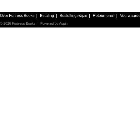
Over Fortress Books
|
Betaling
|
Bestellingswijze
|
Retourneren
|
Voorwaard
© 2026 Fortress Books | Powered by
Aspin