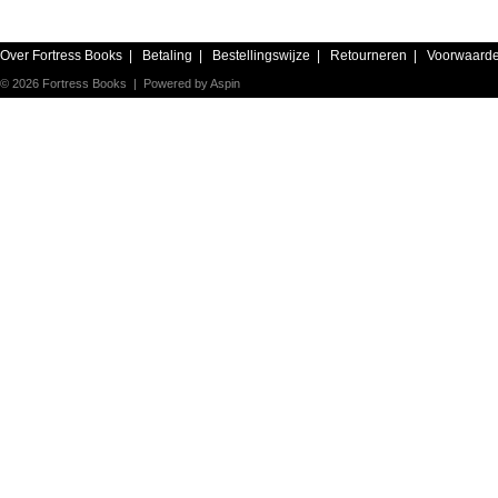
Over Fortress Books
|
Betaling
|
Bestellingswijze
|
Retourneren
|
Voorwaard
© 2026 Fortress Books | Powered by
Aspin