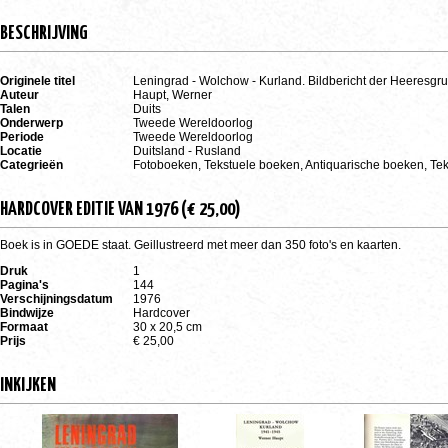
BESCHRIJVING
Originele titel
Leningrad - Wolchow - Kurland. Bildbericht der Heeresgr
Auteur
Haupt, Werner
Talen
Duits
Onderwerp
Tweede Wereldoorlog
Periode
Tweede Wereldoorlog
Locatie
Duitsland - Rusland
Categrieën
Fotoboeken, Tekstuele boeken, Antiquarische boeken, Te
HARDCOVER EDITIE VAN 1976 (€ 25,00)
Boek is in GOEDE staat. Geillustreerd met meer dan 350 foto's en kaarten.
Druk
1
Pagina's
144
Verschijningsdatum
1976
Bindwijze
Hardcover
Formaat
30 x 20,5 cm
Prijs
€ 25,00
INKIJKEN