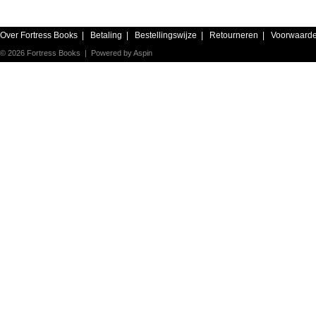
Over Fortress Books
|
Betaling
|
Bestellingswijze
|
Retourneren
|
Voorwaard
© 2026 Fortress Books | Powered by
Aspin