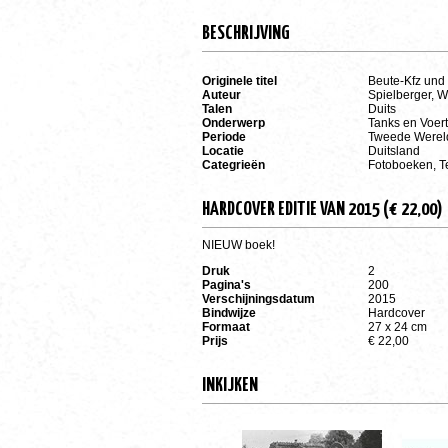
BESCHRIJVING
Originele titel
Beute-Kfz und
Auteur
Spielberger, Wa
Talen
Duits
Onderwerp
Tanks en Voer
Periode
Tweede Werel
Locatie
Duitsland
Categrieën
Fotoboeken, T
HARDCOVER EDITIE VAN 2015 (€ 22,00)
NIEUW boek!
Druk
2
Pagina's
200
Verschijningsdatum
2015
Bindwijze
Hardcover
Formaat
27 x 24 cm
Prijs
€ 22,00
INKIJKEN