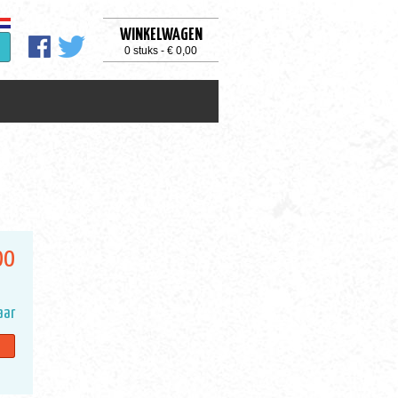
WINKELWAGEN
0 stuks - € 0,00
00
aar