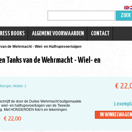
ZOEK
TRESS BOOKS
ALGEMENE VOORWAARDEN
CONTACT
van de Wehrmacht - Wiel- en Halfrupsvoertuigen
n Tanks van de Wehrmacht - Wiel- en
€ 22,
lberger, Walter J.
schrijft de door de Duitse Wehrmacht buitgemaakte
1 exempl
e wiel- en halfrupsvoertuigen van de Tweede
g. Met HONDERDEN foto's en tekeningen.
IN WINKELWAGEN
€ 22,00
ar