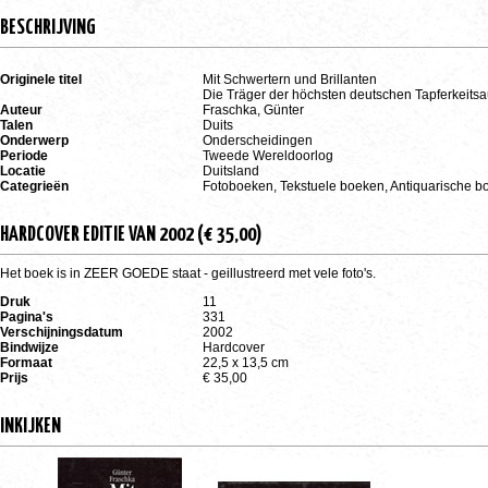
BESCHRIJVING
Originele titel
Mit Schwertern und Brillanten
Die Träger der höchsten deutschen Tapferkeits
Auteur
Fraschka, Günter
Talen
Duits
Onderwerp
Onderscheidingen
Periode
Tweede Wereldoorlog
Locatie
Duitsland
Categrieën
Fotoboeken, Tekstuele boeken, Antiquarische b
HARDCOVER EDITIE VAN 2002 (€ 35,00)
Het boek is in ZEER GOEDE staat - geillustreerd met vele foto's.
Druk
11
Pagina's
331
Verschijningsdatum
2002
Bindwijze
Hardcover
Formaat
22,5 x 13,5 cm
Prijs
€ 35,00
INKIJKEN