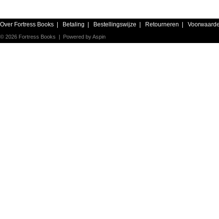
Over Fortress Books
|
Betaling
|
Bestellingswijze
|
Retourneren
|
Voorwaard
© 2026 Fortress Books | Powered by
Aspin