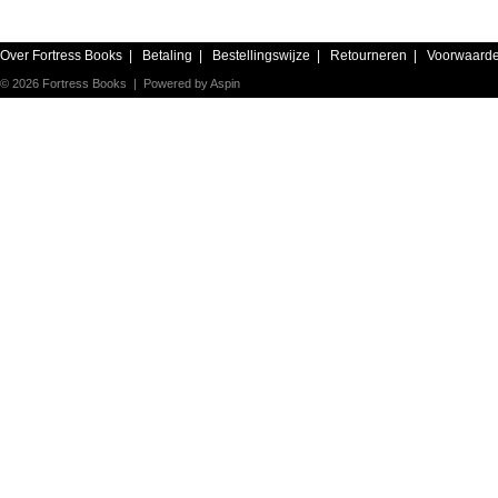
Over Fortress Books
|
Betaling
|
Bestellingswijze
|
Retourneren
|
Voorwaard
© 2026 Fortress Books | Powered by
Aspin