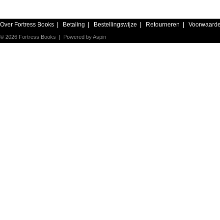
Over Fortress Books
|
Betaling
|
Bestellingswijze
|
Retourneren
|
Voorwaard
© 2026 Fortress Books | Powered by
Aspin