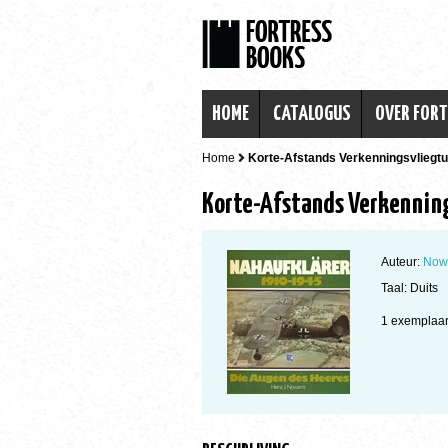
HOME
CATALOGUS
OVER FOR
Home
Korte-Afstands Verkenningsvliegtu
Korte-Afstands Verkennin
Auteur:
Nowa
Taal: Duits
1 exempla