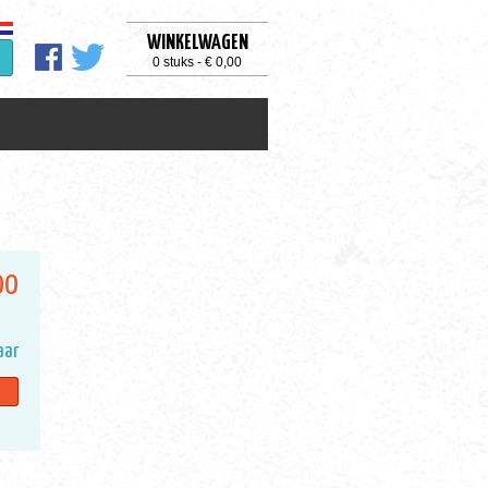
WINKELWAGEN
0 stuks - € 0,00
00
aar