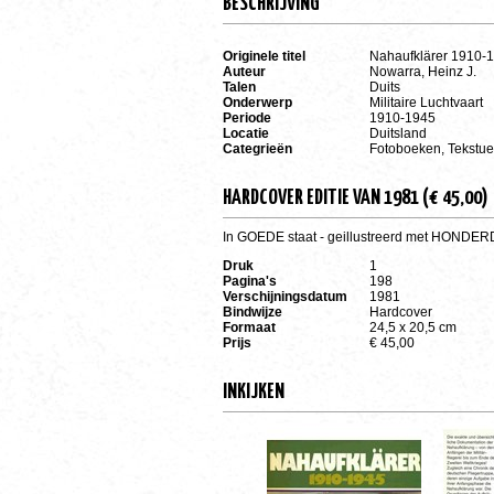
BESCHRIJVING
Originele titel
Nahaufklärer 1910-
Auteur
Nowarra, Heinz J.
Talen
Duits
Onderwerp
Militaire Luchtvaart
Periode
1910-1945
Locatie
Duitsland
Categrieën
Fotoboeken, Tekstue
HARDCOVER EDITIE VAN 1981 (€ 45,00)
In GOEDE staat - geillustreerd met HONDERD
Druk
1
Pagina's
198
Verschijningsdatum
1981
Bindwijze
Hardcover
Formaat
24,5 x 20,5 cm
Prijs
€ 45,00
INKIJKEN