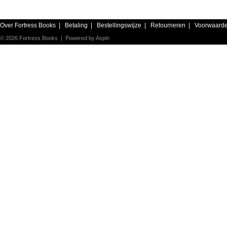
Over Fortress Books
|
Betaling
|
Bestellingswijze
|
Retourneren
|
Voorwaard
© 2026 Fortress Books | Powered by
Aspin