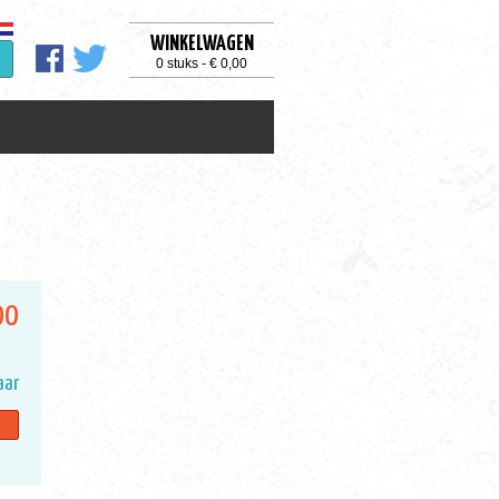
WINKELWAGEN
0 stuks - € 0,00
00
aar