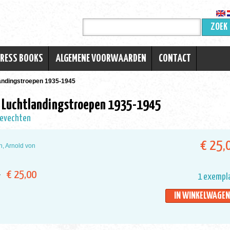
ZOEK
TRESS BOOKS
ALGEMENE VOORWAARDEN
CONTACT
landingstroepen 1935-1945
e Luchtlandingstroepen 1935-1945
Gevechten
€ 25,
, Arnold von
€ 25,00
1 exempl
ar
IN WINKELWAGEN