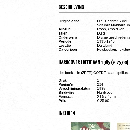
BESCHRIJVING
Originele titel
Die Bildchronik der
Von den Männern, d
Auteur
Roon, Arnold von
Talen
Duits
Onderwerp
Divisie geschiedenis
Periode
1935-1945
Locatie
Duitsland
Categrieën
Fotoboeken, Tekstue
HARDCOVER EDITIE VAN 1985 (€ 25,00)
Het boek is in (ZEER) GOEDE staat - geillustr
Druk
1
Pagina's
224
Verschijningsdatum
1985
Bindwijze
Hardcover
Formaat
24,5 x 17 cm
Prijs
€ 25,00
INKIJKEN