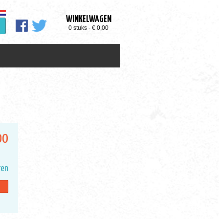
WINKELWAGEN
0 stuks - € 0,00
00
ren