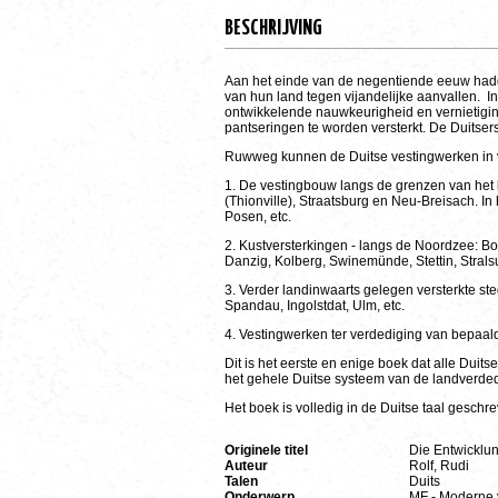
BESCHRIJVING
Aan het einde van de negentiende eeuw hadd
van hun land tegen vijandelijke aanvallen. In
ontwikkelende nauwkeurigheid en vernietigin
pantseringen te worden versterkt. De Duitsers
Ruwweg kunnen de Duitse vestingwerken in 
1. De vestingbouw langs de grenzen van het l
(Thionville), Straatsburg en Neu-Breisach. 
Posen, etc.
2. Kustversterkingen - langs de Noordzee: 
Danzig, Kolberg, Swinemünde, Stettin, Stralsu
3. Verder landinwaarts gelegen versterkte st
Spandau, Ingolstdat, Ulm, etc.
4. Vestingwerken ter verdediging van bepaal
Dit is het eerste en enige boek dat alle Duit
het gehele Duitse systeem van de landverde
Het boek is volledig in de Duitse taal geschr
Originele titel
Die Entwicklun
Auteur
Rolf, Rudi
Talen
Duits
Onderwerp
MF - Moderne 