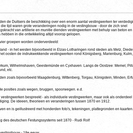
en de Duitsers de beschikking over een enorm aantal vestingwerken ter verdedig
 die tijd waren grote veranderingen nodig in de vestingbouw - door de zich snel
gskracht van artillerie en munitie dienden vestingwerken met behulp van beton en
 hebben in die ontwikkeling altijd voorop gelopen.
vier groepen worden onderverdeeld:
and - in het westen bijvoorbeeld in Elzas-Lotharingen rond steden als Metz, Died
In het oosten de indrukwekkende vestingwerken rond Königsberg, Marienburg, Kulm,
Borkum, Wilhelmshaven, Geestemünde en Cyxhaven. Langs de Oostzee: Memel, Pill
nd, etc.
eden zoals bijvoorbeeld Maagdenburg, Wittenberg, Torgau, Königstein, Minden, Erfu
de posities zoals wegen, bruggen, spoorwegen. e.d.
se vestingwerken bespreekt - als individuele vestingwerken, maar ook als onderdeel
diging. De ideeen, theorieen en veranderingen tussen 1870 en 1912.
even en is geillustreerd met honderden foto's, tekeningen, plattegronden en kaarten
g des deutschen Festungssystems seit 1870 - Rudi Rolf
vestingbouw - 19e eeuw