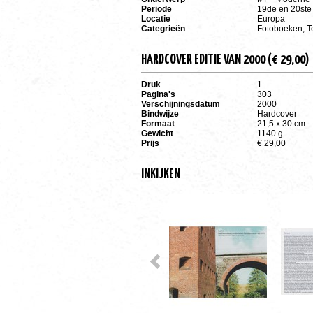
Periode
19de en 20st
Locatie
Europa
Categrieën
Fotoboeken, T
HARDCOVER EDITIE VAN 2000 (€ 29,00)
Druk
1
Pagina's
303
Verschijningsdatum
2000
Bindwijze
Hardcover
Formaat
21,5 x 30 cm
Gewicht
1140 g
Prijs
€ 29,00
INKIJKEN