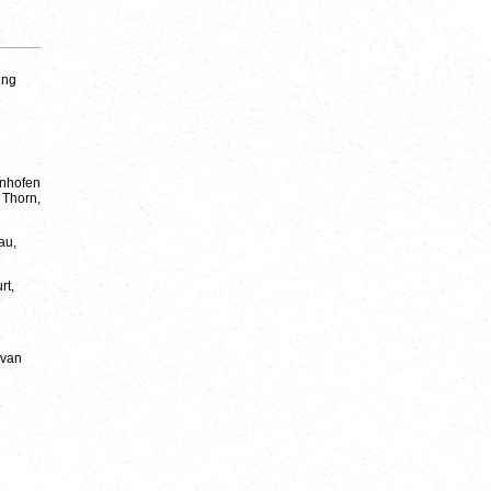
ing
enhofen
 Thorn,
au,
rt,
 van
.