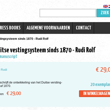
ZOEK
TRESS BOOKS
ALGEMENE VOORWAARDEN
CONTACT
tingsysteem sinds 1870 - Rudi Rolf
itse vestingsysteem sinds 1870 - Rudi Rolf
 manuscript
€ 29,
, Rudi
chrijft de ontwikkeling van het Duitse versting-
20 exempla
af 1870.
€ 29,00
IN WINKELWAGEN
aren