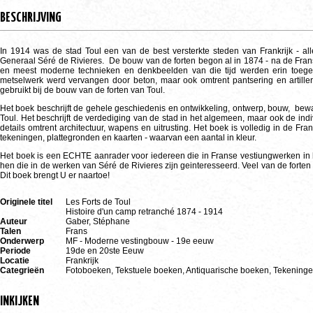
BESCHRIJVING
In 1914 was de stad Toul een van de best versterkte steden van Frankrijk - a
Generaal Séré de Rivieres. De bouw van de forten begon al in 1874 - na de Fra
en meest moderne technieken en denkbeelden van die tijd werden erin toeg
metselwerk werd vervangen door beton, maar ook omtrent pantsering en artille
gebruikt bij de bouw van de forten van Toul.
Het boek beschrijft de gehele geschiedenis en ontwikkeling, ontwerp, bouw, be
Toul. Het beschrijft de verdediging van de stad in het algemeen, maar ook de ind
details omtrent architectuur, wapens en uitrusting. Het boek is volledig in de Fr
tekeningen, plattegronden en kaarten - waarvan een aantal in kleur.
Het boek is een ECHTE aanrader voor iedereen die in Franse vestiungwerken in
hen die in de werken van Séré de Rivieres zijn geinteresseerd. Veel van de forten 
Dit boek brengt U er naartoe!
Originele titel
Les Forts de Toul
Histoire d'un camp retranché 1874 - 1914
Auteur
Gaber, Stéphane
Talen
Frans
Onderwerp
MF - Moderne vestingbouw - 19e eeuw
Periode
19de en 20ste Eeuw
Locatie
Frankrijk
Categrieën
Fotoboeken, Tekstuele boeken, Antiquarische boeken, Tekeninge
INKIJKEN