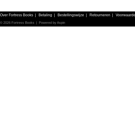
Over Fortress Books
|
Betaling
|
Bestellingswijze
|
Retourneren
|
Voorwaard
© 2026 Fortress Books | Powered by
Aspin