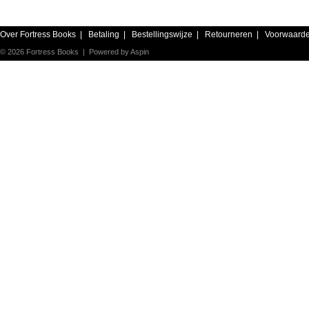
Over Fortress Books
|
Betaling
|
Bestellingswijze
|
Retourneren
|
Voorwaard
© 2026 Fortress Books | Powered by
Aspin