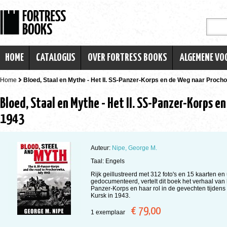
HOME
CATALOGUS
OVER FORTRESS BOOKS
ALGEMENE V
Home
Bloed, Staal en Mythe - Het II. SS-Panzer-Korps en de Weg naar Procho
Bloed, Staal en Mythe - Het II. SS-Panzer-Korps e
1943
Auteur:
Nipe, George M.
Taal: Engels
Rijk geillustreerd met 312 foto's en 15 kaarten en
gedocumenteerd, vertelt dit boek het verhaal van h
Panzer-Korps en haar rol in de gevechten tijden
Kursk in 1943.
€ 79,00
1 exemplaar