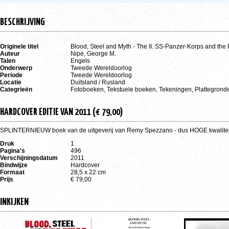
BESCHRIJVING
Originele titel
Blood, Steel and Myth - The II. SS-Panzer-Korps and the
Auteur
Nipe, George M.
Talen
Engels
Onderwerp
Tweede Wereldoorlog
Periode
Tweede Wereldoorlog
Locatie
Duitsland / Rusland
Categrieën
Fotoboeken, Tekstuele boeken, Tekeningen, Plattegrond
HARDCOVER EDITIE VAN 2011 (€ 79,00)
SPLINTERNIEUW boek van de uitgeverij van Remy Spezzano - dus HOGE kwalitei
Druk
1
Pagina's
496
Verschijningsdatum
2011
Bindwijze
Hardcover
Formaat
28,5 x 22 cm
Prijs
€ 79,00
INKIJKEN