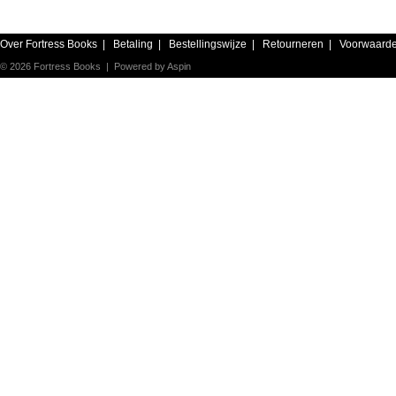
Over Fortress Books
|
Betaling
|
Bestellingswijze
|
Retourneren
|
Voorwaard
© 2026 Fortress Books | Powered by
Aspin