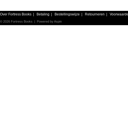
Over Fortress Books
|
Betaling
|
Bestellingswijze
|
Retourneren
|
Voorwaard
© 2026 Fortress Books | Powered by
Aspin