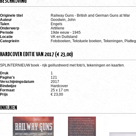
BESCHRIJVING
Originele titel
Railway Guns - British and German Guns at War
Auteur
Goodwin, John
Talen
Engels
Onderwerp
Artillerie
Periode
19de eeuw - 1945
Locatie
VK en Duitsland
Categrieën
Fotoboeken, Tekstuele boeken, Tekeningen, Platte
HARDCOVER EDITIE VAN 2017 (€ 23,00)
SPLINTERNIEUW boek - rijk geillustreerd met foto's, tekeningen en kaarten.
Druk
1
Pagina's
121
Verschijningsdatum
2017
Bindwijze
Hardcover
Formaat
25 x 17 cm
Prijs
€ 23,00
INKIJKEN