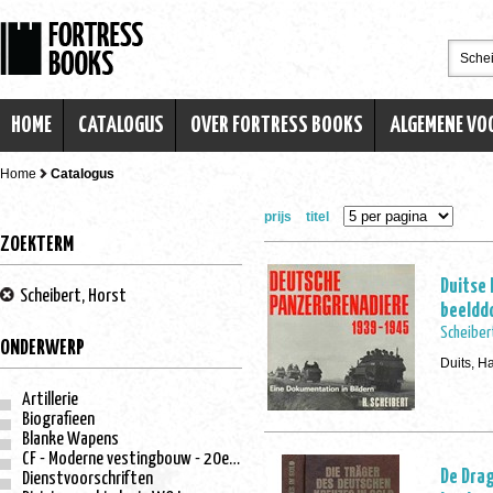
HOME
CATALOGUS
OVER FORTRESS BOOKS
ALGEMENE V
Home
Catalogus
prijs
titel
ZOEKTERM
Duitse
Scheibert, Horst
beeldd
Scheiber
ONDERWERP
Duits, H
Artillerie
Biografieen
Blanke Wapens
CF - Moderne vestingbouw - 20e eeuw
De Drag
Dienstvoorschriften