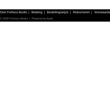
Over Fortress Books
|
Betaling
|
Bestellingswijze
|
Retourneren
|
Voorwaard
© 2026 Fortress Books | Powered by
Aspin