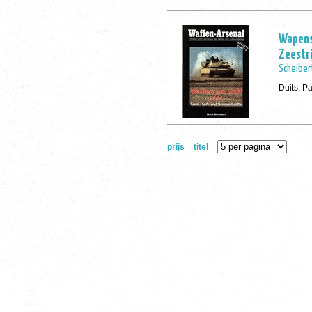
Wapens 
Zeestr
Scheiber
Duits, P
prijs
titel