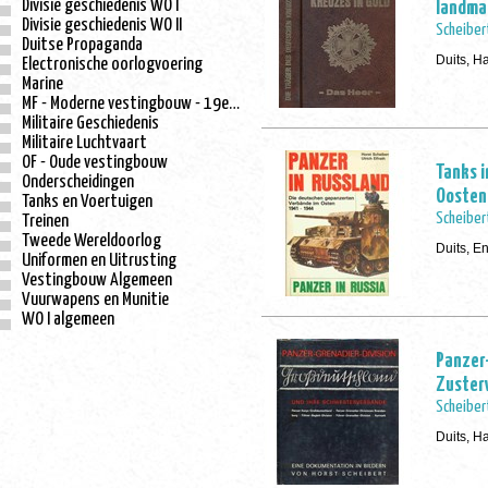
Divisie geschiedenis WO I
landma
Divisie geschiedenis WO II
Scheiber
Duitse Propaganda
Duits, H
Electronische oorlogvoering
Marine
MF - Moderne vestingbouw - 19e eeuw
Militaire Geschiedenis
Militaire Luchtvaart
OF - Oude vestingbouw
Tanks i
Onderscheidingen
Oosten
Tanks en Voertuigen
Scheibert
Treinen
Tweede Wereldoorlog
Duits, E
Uniformen en Uitrusting
Vestingbouw Algemeen
Vuurwapens en Munitie
WO I algemeen
Panzer-
Zuster
Scheiber
Duits, H