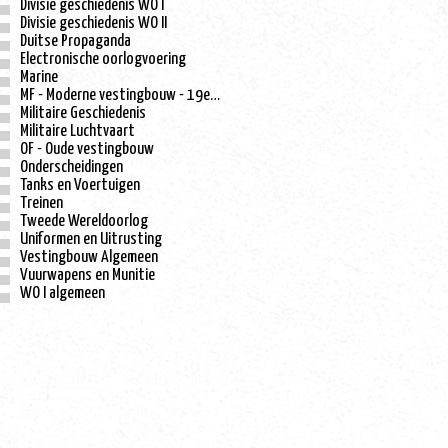
Divisie geschiedenis WO I
Divisie geschiedenis WO II
Duitse Propaganda
Electronische oorlogvoering
Marine
MF - Moderne vestingbouw - 19e eeuw
Militaire Geschiedenis
Militaire Luchtvaart
OF - Oude vestingbouw
Onderscheidingen
Tanks en Voertuigen
Treinen
Tweede Wereldoorlog
Uniformen en Uitrusting
Vestingbouw Algemeen
Vuurwapens en Munitie
WO I algemeen