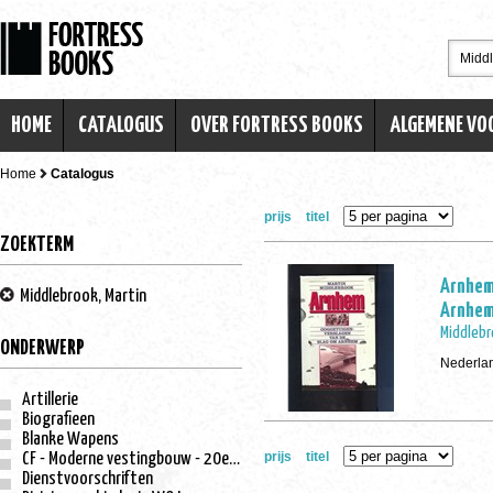
HOME
CATALOGUS
OVER FORTRESS BOOKS
ALGEMENE V
Home
Catalogus
prijs
titel
ZOEKTERM
Arnhem
Middlebrook, Martin
Arnhe
Middlebr
ONDERWERP
Nederlan
Artillerie
Biografieen
Blanke Wapens
prijs
titel
CF - Moderne vestingbouw - 20e eeuw
Dienstvoorschriften