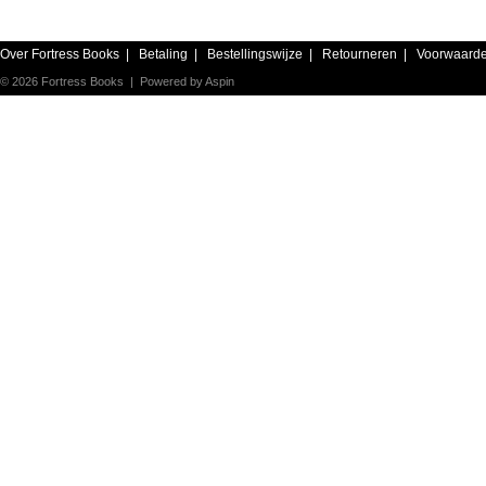
Over Fortress Books
|
Betaling
|
Bestellingswijze
|
Retourneren
|
Voorwaard
© 2026 Fortress Books | Powered by
Aspin