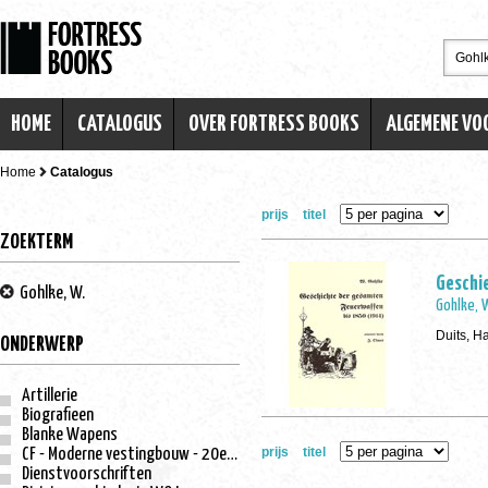
HOME
CATALOGUS
OVER FORTRESS BOOKS
ALGEMENE V
Home
Catalogus
prijs
titel
ZOEKTERM
Geschie
Gohlke, W.
Gohlke, 
Duits, H
ONDERWERP
Artillerie
Biografieen
Blanke Wapens
prijs
titel
CF - Moderne vestingbouw - 20e eeuw
Dienstvoorschriften