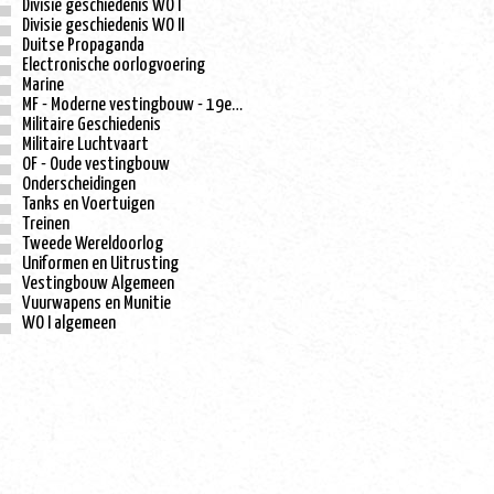
Divisie geschiedenis WO I
Divisie geschiedenis WO II
Duitse Propaganda
Electronische oorlogvoering
Marine
MF - Moderne vestingbouw - 19e eeuw
Militaire Geschiedenis
Militaire Luchtvaart
OF - Oude vestingbouw
Onderscheidingen
Tanks en Voertuigen
Treinen
Tweede Wereldoorlog
Uniformen en Uitrusting
Vestingbouw Algemeen
Vuurwapens en Munitie
WO I algemeen