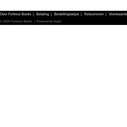
Over Fortress Books
|
Betaling
|
Bestellingswijze
|
Retourneren
|
Voorwaard
© 2026 Fortress Books | Powered by
Aspin