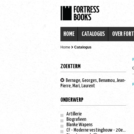
HOME
CATALOGUS
OVER FOR
Home
Catalogus
p
ZOEKTERM
Bernage, Georges, Benamou, Jean-
p
Pierre, Mari, Laurent
ONDERWERP
Artillerie
Biografieen
Blanke Wapens
CF - Moderne vestingbouw - 20e eeuw