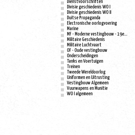
Dienstvoorschriften
Divisie geschiedenis WO I
Divisie geschiedenis WO II
Duitse Propaganda
Electronische oorlogvoering
Marine
MF - Moderne vestingbouw - 19e eeuw
Militaire Geschiedenis
Militaire Luchtvaart
OF - Oude vestingbouw
Onderscheidingen
Tanks en Voertuigen
Treinen
Tweede Wereldoorlog
Uniformen en Uitrusting
Vestingbouw Algemeen
Vuurwapens en Munitie
WO I algemeen