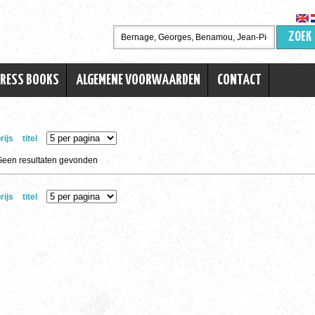
ZOEK
TRESS BOOKS
ALGEMENE VOORWAARDEN
CONTACT
rijs
titel
Geen resultaten gevonden
rijs
titel