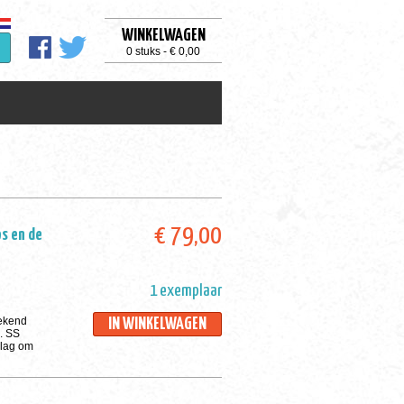
WINKELWAGEN
0 stuks - € 0,00
€ 79,00
ps en de
1 exemplaar
tekend
IN WINKELWAGEN
I. SS
Slag om