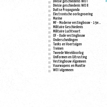
p
Divisie geschiedenis WO I
Divisie geschiedenis WO II
Duitse Propaganda
Electronische oorlogvoering
Marine
MF - Moderne vestingbouw - 19e eeuw
Militaire Geschiedenis
Militaire Luchtvaart
OF - Oude vestingbouw
Onderscheidingen
Tanks en Voertuigen
Treinen
Tweede Wereldoorlog
Uniformen en Uitrusting
Vestingbouw Algemeen
Vuurwapens en Munitie
WO I algemeen