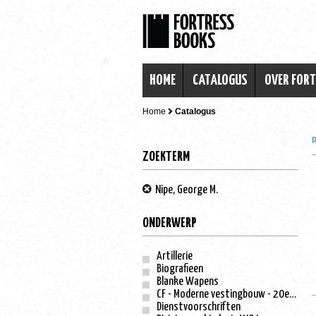
HOME
CATALOGUS
OVER FOR
Home
Catalogus
p
ZOEKTERM
Nipe, George M.
ONDERWERP
Artillerie
Biografieen
Blanke Wapens
CF - Moderne vestingbouw - 20e eeuw
Dienstvoorschriften