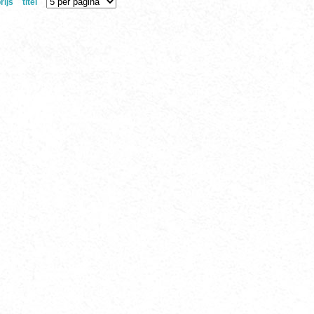
rijs
titel