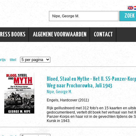
ZOEK
TRESS BOOKS
ALGEMENE VOORWAARDEN
CONTACT
rijs
titel
Bloed, Staal en Mythe - Het II. SS-Panzer-Kor
Weg naar Prochorowka, Juli 1943
Nipe, George M.
Engels, Hardcover (2011)
Rijk geillustreerd met 312 foto's en 15 kaarten en uits
gedocumenteerd, vertelt dit boek het verhaal van het I
Panzer-Korps en haar rol in de gevechten tijdens de 
Kursk in 1943.