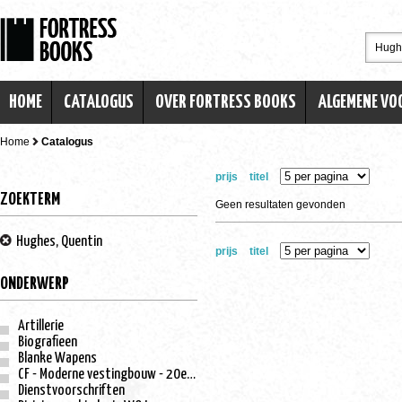
HOME
CATALOGUS
OVER FORTRESS BOOKS
ALGEMENE V
Home
Catalogus
prijs
titel
ZOEKTERM
Geen resultaten gevonden
Hughes, Quentin
prijs
titel
ONDERWERP
Artillerie
Biografieen
Blanke Wapens
CF - Moderne vestingbouw - 20e eeuw
Dienstvoorschriften