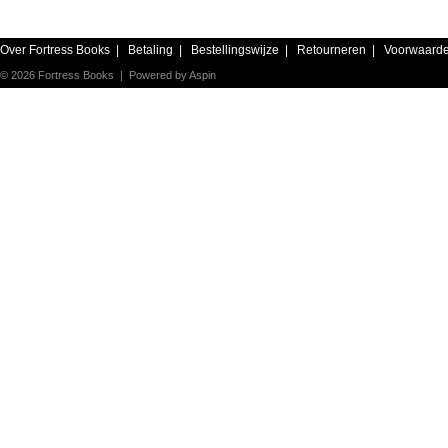
Over Fortress Books
|
Betaling
|
Bestellingswijze
|
Retourneren
|
Voorwaard
© 2026 Fortress Books | Powered by
Aspin