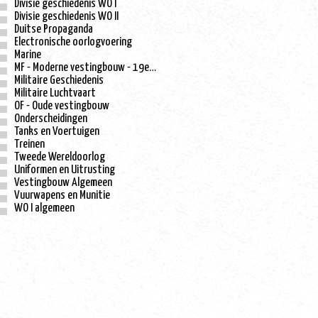
Divisie geschiedenis WO I
Divisie geschiedenis WO II
Duitse Propaganda
Electronische oorlogvoering
Marine
MF - Moderne vestingbouw - 19e eeuw
Militaire Geschiedenis
Militaire Luchtvaart
OF - Oude vestingbouw
Onderscheidingen
Tanks en Voertuigen
Treinen
Tweede Wereldoorlog
Uniformen en Uitrusting
Vestingbouw Algemeen
Vuurwapens en Munitie
WO I algemeen